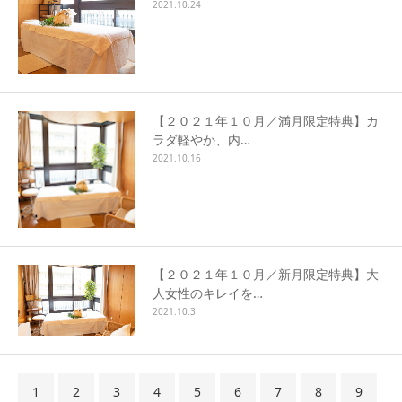
2021.10.24
【２０２１年１０月／満月限定特典】カ
ラダ軽やか、内…
2021.10.16
【２０２１年１０月／新月限定特典】大
人女性のキレイを…
2021.10.3
1
2
3
4
5
6
7
8
9