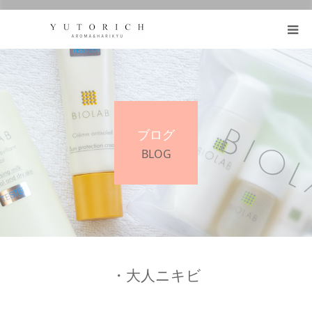
https://honmafumie.com/
鍼灸とアロマの効果
メニュー
ブログ
ブログ
BLOG
お客様の声
プロフィール
・大人ニキビ