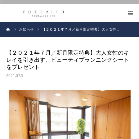
https://honmafumie.com/
鍼灸とアロマの効果
ーム
お知らせ
【２０２１年７月／新月限定特典】大人女性…
メニュー
【２０２１年７月／新月限定特典】大人女性のキ
レイを引き出す、ビューティプランニングシート
ブログ
をプレゼント
2021.07.5
お客様の声
プロフィール