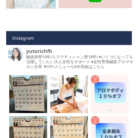
Instagram
yutorichfh
鍼灸師歴10年/エステティシャン歴18年/
♦︎いくつになっても
活躍していたい大人女性をサポート
♦︎女性専用鍼灸アロマサ
ロン主宰
▼HP/メニュー/LINE登録はこちら