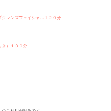
プクレンズフェイシャル１２０分
付き）１００分
）
）のご利用が対象です。