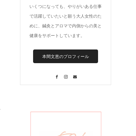
いくつになっても、やりがいある仕事
で活躍していたいと願う大人女性のた
めに、鍼灸とアロマで内側からの美と
健康をサポートしています。
本間文恵のプロフィール
１
Facebook
Instagram
Contact
を