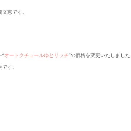
本間文恵です。
”
オートクチュールゆとリッチ
”の価格を変更いたしました
更です。
み