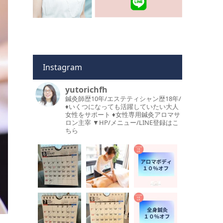
Instagram
yutorichfh
鍼灸師歴10年/エステティシャン歴18年/
♦︎いくつになっても活躍していたい大人
女性をサポート
♦︎女性専用鍼灸アロマサ
ロン主宰
▼HP/メニュー/LINE登録はこ
ちら