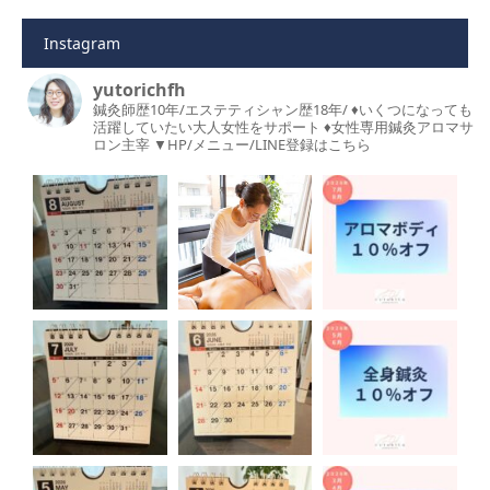
Instagram
yutorichfh
鍼灸師歴10年/エステティシャン歴18年/
♦︎いくつになっても
活躍していたい大人女性をサポート
♦︎女性専用鍼灸アロマサ
ロン主宰
▼HP/メニュー/LINE登録はこちら