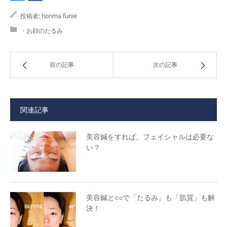
投稿者:
honma funie
・お顔のたるみ
前の記事
次の記事
関連記事
美容鍼をすれば、フェイシャルは必要な
い？
美容鍼と○○で「たるみ」も「肌質」も解
決！