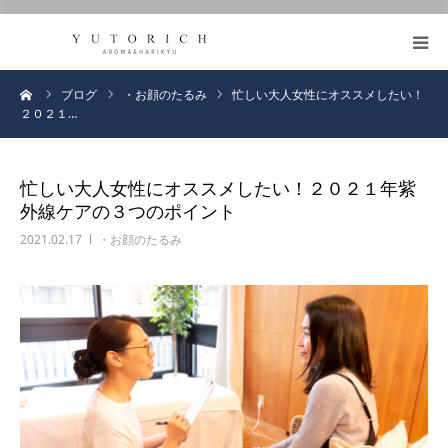
https://honmafumie.com/
鍼灸とアロマの効果
ーム
ブログ
・お顔のたるみ
忙しい大人女性にオススメしたい！
２０２１…
メニュー
忙しい大人女性にオススメしたい！２０２１年紫
ブログ
外線ケアの３つのポイント
2021.02.17
・お顔のたるみ
お客様の声
プロフィール