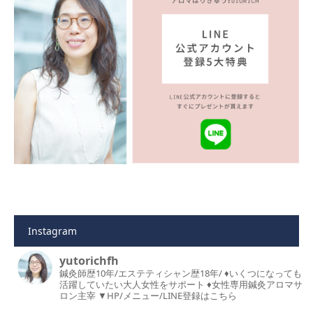
Instagram
yutorichfh
鍼灸師歴10年/エステティシャン歴18年/
♦︎いくつになっても
活躍していたい大人女性をサポート
♦︎女性専用鍼灸アロマサ
ロン主宰
▼HP/メニュー/LINE登録はこちら