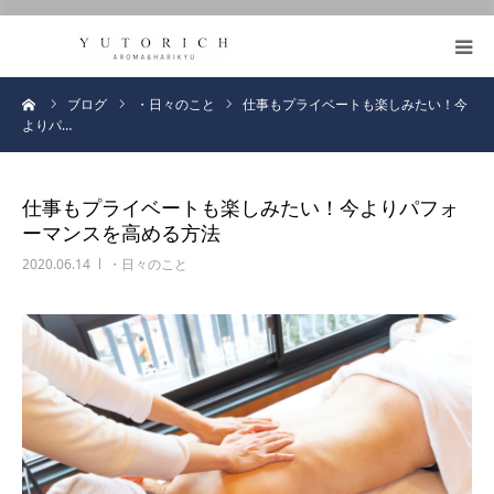
https://honmafumie.com/
鍼灸とアロマの効果
ーム
ブログ
・日々のこと
仕事もプライベートも楽しみたい！今
よりパ…
メニュー
仕事もプライベートも楽しみたい！今よりパフォ
ブログ
ーマンスを高める方法
2020.06.14
・日々のこと
お客様の声
プロフィール